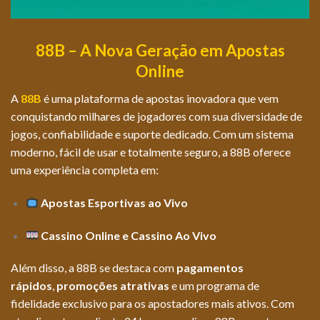
88B – A Nova Geração em Apostas
Online
A
88B
é uma plataforma de apostas inovadora que vem
conquistando milhares de jogadores com sua diversidade de
jogos, confiabilidade e suporte dedicado. Com um sistema
moderno, fácil de usar e totalmente seguro, a 88B oferece
uma experiência completa em:
Apostas Esportivas ao Vivo
Cassino Online e Cassino Ao Vivo
Além disso, a 88B se destaca com
pagamentos
rápidos
,
promoções atrativas
e um programa de
fidelidade exclusivo para os apostadores mais ativos. Com