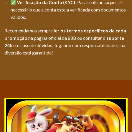
Verificação da Conta (KYC)
: Para realizar saques, é
necessário que a conta esteja verificada com documentos
válidos.
Recomendamos sempre
ler os termos específicos de cada
promoção
na página oficial da 88B ou consultar o
suporte
24h
em caso de dúvidas. Jogando com responsabilidade, sua
diversão está garantida!