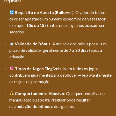
requisitos:
Requisito de Aposta (Rollover)
: O valor do bônus
deve ser apostado um número específico de vezes (por
exemplo,
10x ou 15x
) antes que os ganhos possam ser
sacados.
Validade do Bônus
: A maioria dos bônus possui um
prazo de validade (geralmente de
7 a 30 dias
) após a
ativação.
Tipos de Jogos Elegíveis
: Nem todos os jogos
contribuem igualmente para o rollover — leia atentamente
as regras da promoção.
Comportamento Abusivo
: Qualquer tentativa de
manipulação ou aposta irregular pode resultar
na
anulação do bônus
e dos ganhos.