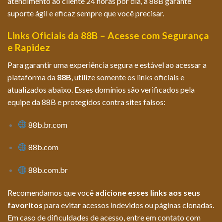
atendimento ao cliente 24 horas por dia, a 88B garante
suporte ágil e eficaz sempre que você precisar.
Links Oficiais da 88B – Acesse com Segurança
e Rapidez
Para garantir uma experiência segura e estável ao acessar a
plataforma da
88B
, utilize somente os links oficiais e
atualizados abaixo. Esses domínios são verificados pela
equipe da 88B e protegidos contra sites falsos:
88b.br.com
88b.com
88b.com.br
Recomendamos que você
adicione esses links aos seus
favoritos
para evitar acessos indevidos ou páginas clonadas.
Em caso de dificuldades de acesso, entre em contato com