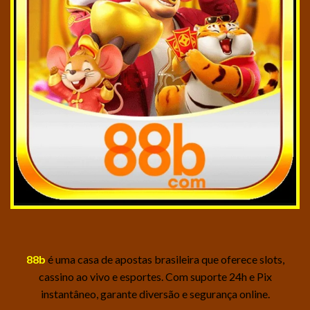
88b
é uma casa de apostas brasileira que oferece slots,
cassino ao vivo e esportes. Com suporte 24h e Pix
instantâneo, garante diversão e segurança online.