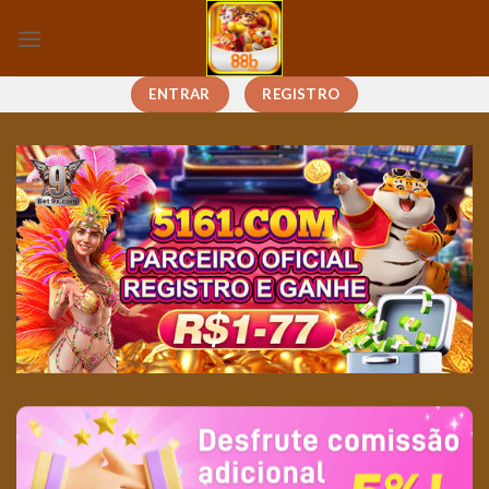
Skip
to
content
ENTRAR
REGISTRO